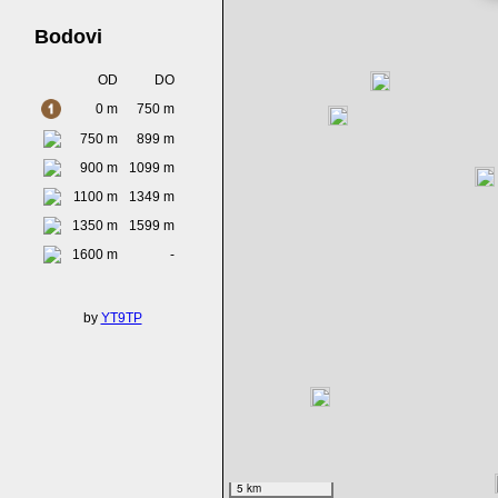
Bodovi
OD
DO
0 m
750 m
750 m
899 m
900 m
1099 m
1100 m
1349 m
1350 m
1599 m
1600 m
-
by
YT9TP
5 km