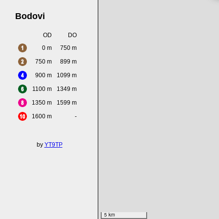
Bodovi
OD
DO
0 m
750 m
750 m
899 m
900 m
1099 m
1100 m
1349 m
1350 m
1599 m
1600 m
-
by
YT9TP
5 km