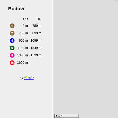
Bodovi
OD
DO
0 m
750 m
750 m
899 m
900 m
1099 m
1100 m
1349 m
1350 m
1599 m
1600 m
-
by
YT9TP
5 km